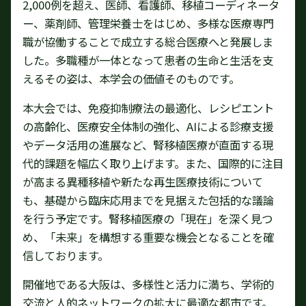
2,000例を超え、医師、看護師、移植コーディネータ
ー、薬剤師、管理栄養士をはじめ、多様な医療専門
職が協働することで成立する総合医療へと発展しま
した。多職種が一体となって患者の生命と生活を支
えるその姿は、本学会の価値そのものです。
本大会では、免疫抑制療法の最適化、レシピエント
の高齢化、医療安全体制の強化、AIによる診療支援
やデータ活用の進展など、腎移植医療が直面する現
代的課題を幅広く取り上げます。また、国際的に注目
が高まる異種移植や新たな再生医療技術について
も、基礎から臨床応用までを見据えた包括的な議論
を行う予定です。腎移植医療の「現在」を深く見つ
め、「未来」を構想する重要な機会となることを確
信しております。
開催地である大阪は、多様性と活力に満ち、学術的
交流と人的ネットワークの拡大に最適な都市です。