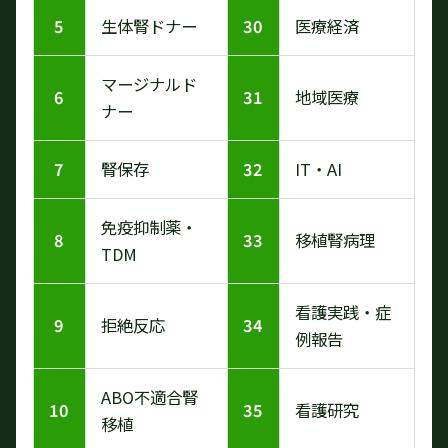
5
生体腎ドナー
30
医療経済
マージナルド
6
31
地域医療
ナー
7
腎保存
32
IT・AI
免疫抑制薬・
8
33
移植腎病理
TDM
看護実践・症
9
拒絶反応
34
例報告
ABO不適合腎
10
35
看護研究
移植