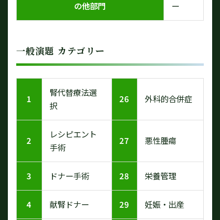
の他部門
ー
一般演題 カテゴリー
腎代替療法選
1
26
外科的合併症
択
レシピエント
2
27
悪性腫瘍
手術
3
ドナー手術
28
栄養管理
4
献腎ドナー
29
妊娠・出産