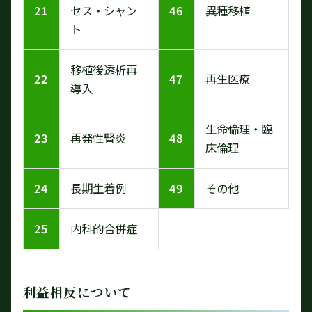
21
セス・シャン
46
異種移植
ト
移植後透析再
22
47
再生医療
導入
生命倫理・臨
23
再発性腎炎
48
床倫理
24
長期生着例
49
その他
25
内科的合併症
利益相反について