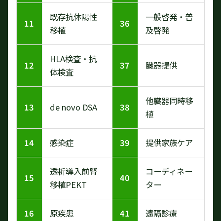
既存抗体陽性
一般啓発・普
11
36
移植
及啓発
HLA検査・抗
12
37
臓器提供
体検査
他臓器同時移
13
de novo DSA
38
植
14
感染症
39
提供家族ケア
透析導入前腎
コーディネー
15
40
移植PEKT
ター
16
原疾患
41
遠隔診療