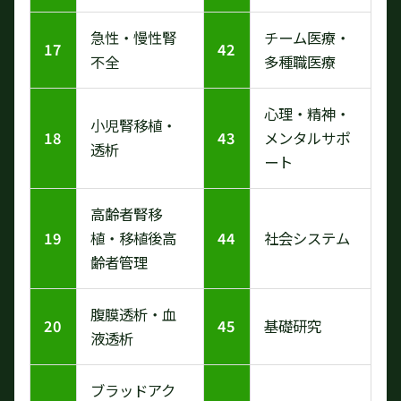
急性・慢性腎
チーム医療・
17
42
不全
多種職医療
心理・精神・
小児腎移植・
18
43
メンタルサポ
透析
ート
高齢者腎移
19
植・移植後高
44
社会システム
齢者管理
腹膜透析・血
20
45
基礎研究
液透析
ブラッドアク